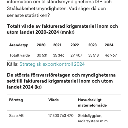
information om tillståndsmyndigheterna ISP och
Strålsäkerhetsmyndigheten. Vad säger då den
senaste statistiken?
Totalt värde av fakturerad krigsmateriel inom och
utom landet 2020-2024 (mnkr)
Ärendetyp
2020
2021
2022
2023
2024
Totalt värde
30 531
35 346
29 407
35 518
46 967
Källa:
Strategisk exportkontroll 2024
De största försvarsföretagen och myndigheterna
sett till fakturerad krigsmateriel inom och utom
landet 2024 (kr)
Företag
Värde
Huvudsakligt
materiel
område
Saab AB
17 303 763 470
Stridsflygplan,
radarsystem m.m.