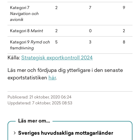
Kategori 7
2
7
9
Navigation och
avionik
Kategori 8
Marint
2
0
2
Kategori 9
Rymd och
5
3
8
framdrivning
Källa:
Strategisk exportkontroll 2024
Läs mer och fördjupa dig ytterligare i den senaste
exportstatistiken
här
.
Publicerad: 21 oktober, 2020 06:24
Uppdaterad: 7 oktober, 2025 08:53
Läs mer om…
Sveriges huvudsakliga mottagarländer