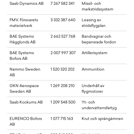
Saab Dynamics AB
7 267 582 341
Missil- och
markstridssystem
FMV, Försvarets
3 332 387 640
Leasing av
materielverk
stridsflygplan
BAE Systems
2 662 527 768
Bandvagnar och
Hägglunds AB
bepansrade fordon
BAE Systems
2 007 997 307
Artillerisystem
Bofors AB
Nammo Sweden
1 520 320 202
Ammunition
AB
GKN Aerospace
1 269 208 210
Underhåll av
Sweden AB
flygmotorer
Saab Kockums AB
1 209 548 500
Yt- och
undervattensfartyg
EURENCO Bofors
1 077 715 163
Krut och sprängämnen
AB