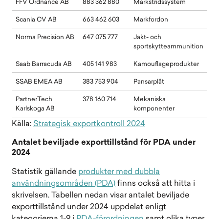
FFV Ordnance AB
883 362 880
Markstridssystem
Scania CV AB
663 462 603
Markfordon
Norma Precision AB
647 075 777
Jakt- och
sportskytteammunition
Saab Barracuda AB
405 141 983
Kamouflageprodukter
SSAB EMEA AB
383 753 904
Pansarplåt
PartnerTech
378 160 714
Mekaniska
Karlskoga AB
komponenter
Källa:
Strategisk exportkontroll 2024
Antalet beviljade exporttillstånd för PDA under
2024
Statistik gällande
produkter med dubbla
användningsområden (PDA)
finns också att hitta i
skrivelsen. Tabellen nedan visar antalet beviljade
exporttillstånd under 2024 uppdelat enligt
kategorierna 1-9 i
PDA-förordningen
samt olika typer