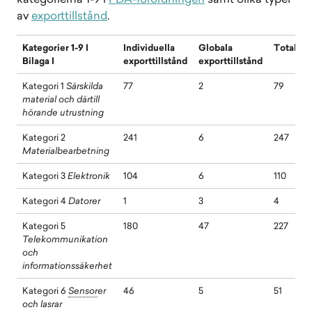
av
exporttillstånd
.
Kategorier 1-9 I
Individuella
Globala
Totalt
Bilaga I
exporttillstånd
exporttillstånd
Kategori 1
Särskilda
77
2
79
material och därtill
hörande utrustning
Kategori 2
241
6
247
Materialbearbetning
Kategori 3
Elektronik
104
6
110
Kategori 4
Datorer
1
3
4
Kategori 5
180
47
227
Telekommunikation
och
informationssäkerhet
Kategori 6
Sensor
er
46
5
51
och lasrar